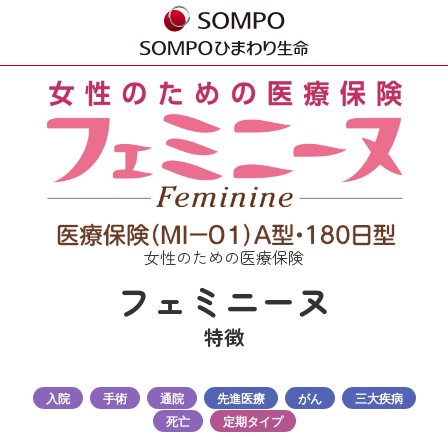
女性のための医療保険
フェミニーヌ
特徴
入院
手術
通院
先進医療
がん
三大疾病
死亡
定期タイプ