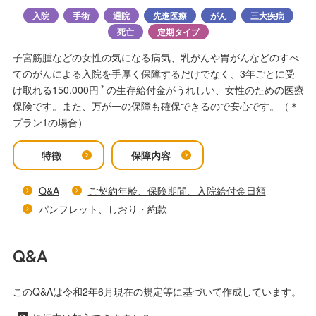
入院
手術
通院
先進医療
がん
三大疾病
死亡
定期タイプ
子宮筋腫などの女性の気になる病気、乳がんや胃がんなどのすべ
てのがんによる入院を手厚く保障するだけでなく、3年ごとに受
＊
け取れる150,000円
の生存給付金がうれしい、女性のための医療
保険です。また、万が一の保障も確保できるので安心です。（＊
プラン1の場合）
特徴
保障内容
Q&A
ご契約年齢、保険期間、入院給付金日額
パンフレット、しおり・約款
Q&A
このQ&Aは令和2年6月現在の規定等に基づいて作成しています。