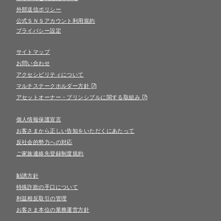
外部送信ポリシー
公式ＳＮＳアカウント利用規約
プライバシー設定
サイトマップ
お問い合わせ
アクセシビリティについて
マルチステークホルダー方針
アセットオーナー・プリンシプルに関する取組み
個人情報保護宣言
お客さまから正しい告知をいただくにあたって
反社会的勢力への対応
ご家族連絡先登録制度規約
勧誘方針
特殊詐欺の手口について
利益相反取引の管理
お客さま本位の業務運営方針