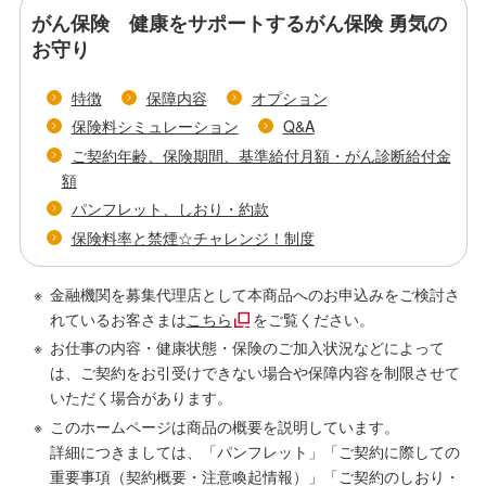
がん保険 健康をサポートするがん保険 勇気の
お守り
特徴
保障内容
オプション
保険料シミュレーション
Q&A
ご契約年齢、保険期間、基準給付月額・がん診断給付金
額
パンフレット、しおり・約款
保険料率と禁煙☆チャレンジ！制度
金融機関を募集代理店として本商品へのお申込みをご検討さ
れているお客さまは
こちら
をご覧ください。
お仕事の内容・健康状態・保険のご加入状況などによって
は、ご契約をお引受けできない場合や保障内容を制限させて
いただく場合があります。
このホームページは商品の概要を説明しています。
詳細につきましては、「パンフレット」「ご契約に際しての
重要事項（契約概要・注意喚起情報）」「ご契約のしおり・