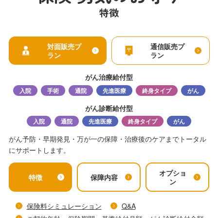
特徴
対面販売プ
通信販売プ
ラン
ラン
がん治療給付型
入院
手術
通院
先進医療
終身タイプ
がん
がん診断給付型
入院
通院
先進医療
終身タイプ
がん
がん予防・早期発見・万が一の保障・治療後のケアまでトータル
にサポートします。
オプショ
特徴
保障内容
ン
保険料シミュレーション
Q&A