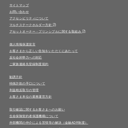
サイトマップ
お問い合わせ
アクセシビリティについて
マルチステークホルダー方針
アセットオーナー・プリンシプルに関する取組み
個人情報保護宣言
お客さまから正しい告知をいただくにあたって
反社会的勢力への対応
ご家族連絡先登録制度規約
勧誘方針
特殊詐欺の手口について
利益相反取引の管理
お客さま本位の業務運営方針
取引確認に関するお客さまへのお願い
生命保険契約者保護機構について
外部機関の仲介による苦情等の解決（金融ADR制度）