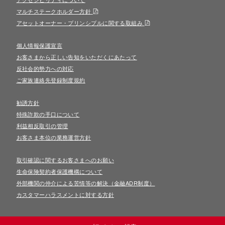
マルチステークホルダー方針
アセットオーナー・プリンシプルに関する取組み
個人情報保護宣言
お客さまから正しい告知をいただくにあたって
反社会的勢力への対応
ご家族連絡先登録制度規約
勧誘方針
特殊詐欺の手口について
利益相反取引の管理
お客さま本位の業務運営方針
取引確認に関するお客さまへのお願い
生命保険契約者保護機構について
外部機関の仲介による苦情等の解決（金融ADR制度）
カスタマーハラスメントに対する方針