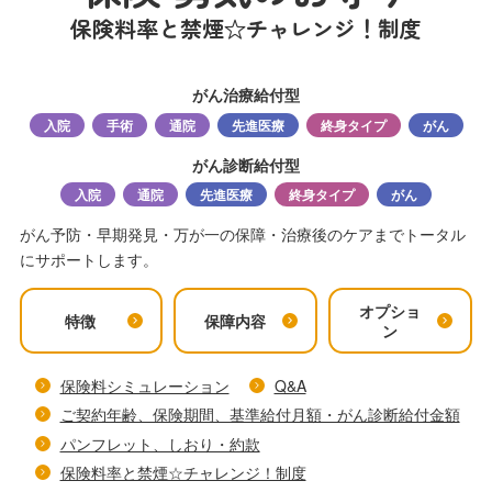
保険料率と禁煙☆チャレンジ！制度
がん治療給付型
入院
手術
通院
先進医療
終身タイプ
がん
がん診断給付型
入院
通院
先進医療
終身タイプ
がん
がん予防・早期発見・万が一の保障・治療後のケアまでトータル
にサポートします。
オプショ
特徴
保障内容
ン
保険料シミュレーション
Q&A
ご契約年齢、保険期間、基準給付月額・がん診断給付金額
パンフレット、しおり・約款
保険料率と禁煙☆チャレンジ！制度