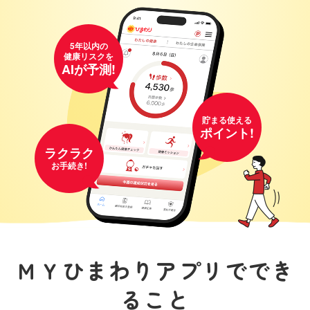
5年以内の
健康リスクを
AIが予測!
貯まる
使える
ポイント!
ラクラク
お手続き!
ＭＹひまわりアプリででき
ること