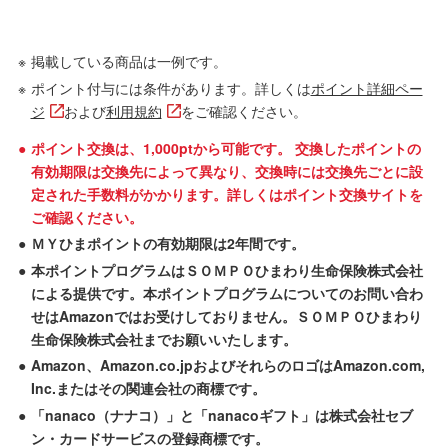
※
掲載している商品は一例です。
※
ポイント付与には条件があります。詳しくは
ポイント詳細ペー
ジ
および
利用規約
をご確認ください。
●
ポイント交換は、1,000ptから可能です。 交換したポイントの
有効期限は交換先によって異なり、交換時には交換先ごとに設
定された手数料がかかります。詳しくはポイント交換サイトを
ご確認ください。
●
ＭＹひまポイントの有効期限は2年間です。
●
本ポイントプログラムはＳＯＭＰＯひまわり生命保険株式会社
による提供です。本ポイントプログラムについてのお問い合わ
せはAmazonではお受けしておりません。ＳＯＭＰＯひまわり
生命保険株式会社までお願いいたします。
●
Amazon、Amazon.co.jpおよびそれらのロゴはAmazon.com,
Inc.またはその関連会社の商標です。
●
「nanaco（ナナコ）」と「nanacoギフト」は株式会社セブ
ン・カードサービスの登録商標です。