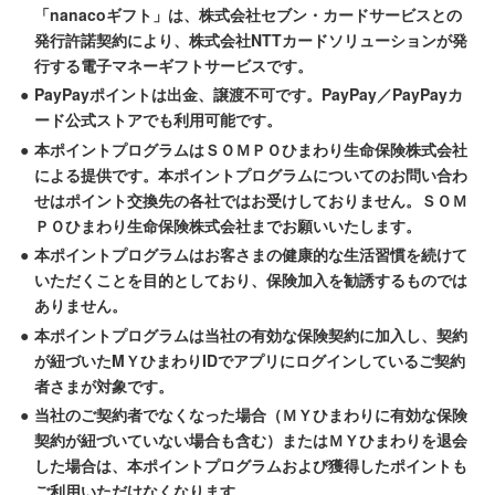
「nanacoギフト」は、株式会社セブン・カードサービスとの
発行許諾契約により、株式会社NTTカードソリューションが発
行する電子マネーギフトサービスです。
●
PayPayポイントは出金、譲渡不可です。PayPay／PayPayカ
ード公式ストアでも利用可能です。
●
本ポイントプログラムはＳＯＭＰＯひまわり生命保険株式会社
による提供です。本ポイントプログラムについてのお問い合わ
せはポイント交換先の各社ではお受けしておりません。ＳＯＭ
ＰＯひまわり生命保険株式会社までお願いいたします。
●
本ポイントプログラムはお客さまの健康的な生活習慣を続けて
いただくことを目的としており、保険加入を勧誘するものでは
ありません。
●
本ポイントプログラムは当社の有効な保険契約に加入し、契約
が紐づいたMＹひまわりIDでアプリにログインしているご契約
者さまが対象です。
●
当社のご契約者でなくなった場合（ＭＹひまわりに有効な保険
契約が紐づいていない場合も含む）またはＭＹひまわりを退会
した場合は、本ポイントプログラムおよび獲得したポイントも
ご利用いただけなくなります。