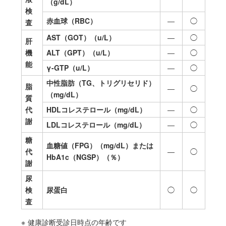
（g/dL）
検
赤血球（RBC）
―
◯
査
AST（GOT）
（u/L）
―
◯
肝
機
ALT（GPT）
（u/L）
―
◯
能
γ-GTP
（u/L）
―
◯
中性脂肪（TG、トリグリセリド）
脂
―
◯
（mg/dL）
質
代
HDLコレステロール
（mg/dL）
―
◯
謝
LDLコレステロール
（mg/dL）
―
◯
糖
血糖値（FPG）
（mg/dL）または
代
―
◯
HbA1c（NGSP）（％）
謝
尿
検
尿蛋白
◯
◯
査
※
健康診断受診日時点の年齢です