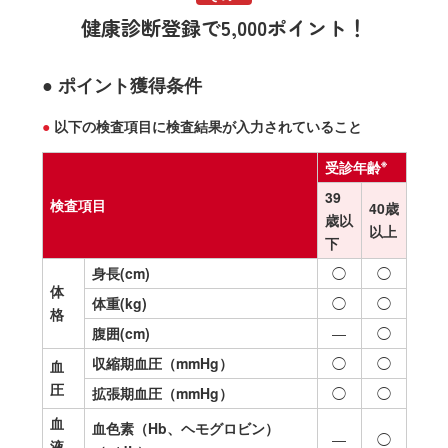
健康診断登録で5,000ポイント！
● ポイント獲得条件
●
以下の検査項目に検査結果が入力されていること
※
受診年齢
39
検査項目
40歳
歳以
以上
下
身長
(cm)
◯
◯
体
体重
(kg)
◯
◯
格
腹囲
(cm)
―
◯
収縮期血圧
（mmHg）
◯
◯
血
圧
拡張期血圧
（mmHg）
◯
◯
血
血色素（Hb、ヘモグロビン）
―
◯
液