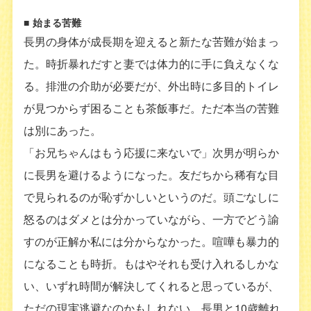
■
始まる苦難
長男の身体が成長期を迎えると新たな苦難が始まっ
た。時折暴れだすと妻では体力的に手に負えなくな
る。排泄の介助が必要だが、外出時に多目的トイレ
が見つからず困ることも茶飯事だ。ただ本当の苦難
は別にあった。
「お兄ちゃんはもう応援に来ないで」次男が明らか
に長男を避けるようになった。友だちから稀有な目
で見られるのが恥ずかしいというのだ。頭ごなしに
怒るのはダメとは分かっていながら、一方でどう諭
すのが正解か私には分からなかった。喧嘩も暴力的
になることも時折。もはやそれも受け入れるしかな
い、いずれ時間が解決してくれると思っているが、
ただの現実逃避なのかもしれない。長男と10歳離れ