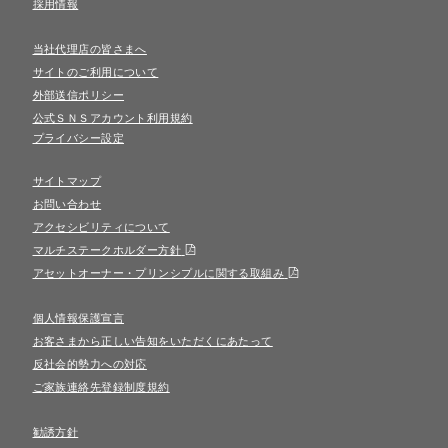
採用情報
当社代理店の皆さまへ
サイトのご利用について
外部送信ポリシー
公式ＳＮＳアカウント利用規約
プライバシー設定
サイトマップ
お問い合わせ
アクセシビリティについて
マルチステークホルダー方針
アセットオーナー・プリンシプルに関する取組み
個人情報保護宣言
お客さまから正しい告知をいただくにあたって
反社会的勢力への対応
ご家族連絡先登録制度規約
勧誘方針