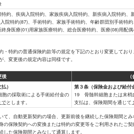
険
額特約、疾病入院特約、家族疾病入院特約、新疾病入院特約、
疾病入院特約(87)、手術特約、家族手術特約、年齢群団別手術特約
終身医療(01)用家族医療特約、総合医療特約、医療(08)用
約・特約の普通保険約款等の規定を下記のとおり変更しており
が、変更後の規定内容は同様です。
更後
（
支払）
第３条（保険金および給付
細胞の採取術による手術給付金の
19 骨髄幹細胞または末
まで
とします。
支払は、保険期間を通じて
いて、自動更新契約の場合、更新前後を継続した保険期間とみ
身の保険契約への変換または特約の変更等をご利用されたご契
続した保険期間とみなして通算します。