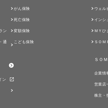
がん保険
ウェル
死亡保険
インシ
ラン
変額保険
ＭＹひ
・通
こども保険
ＳＯＭ
ＳＯＭ
企業情
イン
営業店
株主・