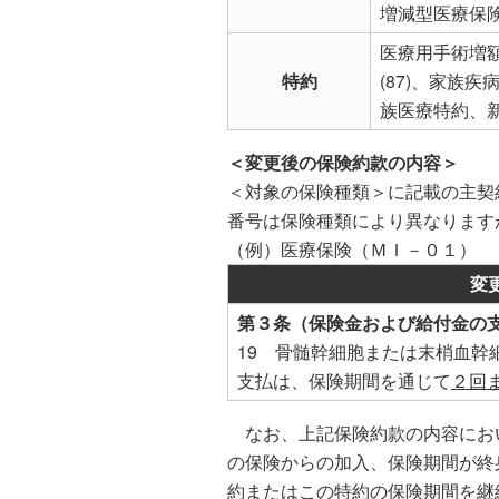
増減型医療保
医療用手術増
特約
(87)、家族
族医療特約、新
＜変更後の保険約款の内容＞
＜対象の保険種類＞に記載の主契
番号は保険種類により異なります
（例）医療保険（ＭＩ－０１）
変
第３条（保険金および給付金の
19 骨髄幹細胞または末梢血幹
支払は、保険期間を通じて
２回
なお、上記保険約款の内容にお
の保険からの加入、保険期間が終
約またはこの特約の保険期間を継