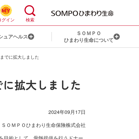
ＳＯＭＰＯ
シュアヘルス
ひまわり生命について
回までに拡大しました
心配事から保険を探す
お手続き一覧
でに拡大しました
ライフステージから保険を探す
目的から探す
ライフコンサルティング・サービスとは
ライフイベントから探す
2024年09月17日
ＨＬアドバイザー®のご紹介
ＳＯＭＰＯひまわり生命保険株式会社
ＨＬアドバイザー代理店のご紹介
を目的として、骨髄提供を行うドナー