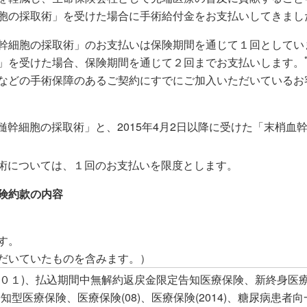
わかりやすい！生命保険の基礎知識
その他のお手続き​
ＳＯＭＰＯ健康・生活サポートサービス
規約等
胞の採取術」を受けた場合に手術給付金をお支払いしてきまし
団体保険に関するお手続き
ニュースリリース​
細胞の採取術」のお支払いは保険期間を通じて１回としていまし
」を受けた場合、保険期間を通じて２回までお支払いします。
トピックス​
などの手術保障のあるご契約にすでにご加入いただいているお
メディア掲載情報​
「骨髄幹細胞の採取術」と、2015年4月2日以降に受けた「末梢
保険募集代理店に支払う手数料体系につい
て​
採取術については、１回のお支払いを限度とします。
CMギャラリー​
険約款の内容
動画一覧​
す。
だいていたものを含みます。）
-０１)、払込期間中無解約返戻金限定告知医療保険、新終身医療
定告知型医療保険、医療保険(08)、医療保険(2014)、糖尿病