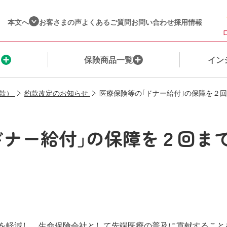
本文へ
お客さまの声
よくあるご質問
お問い合わせ
採用情報
ま
保険商品一覧
イン
款）
約款改定のお知らせ
医療保険等の｢ドナー給付｣の保障を２
保険を探す
ご契約者さま
ネット保険・通販商品一覧​
健康☆チャレンジ！制度（収入保障保険）
企業情報​
ドナー給付｣の保障を２回ま
保険料シミュレーション
保険金・給付金のご請求
保険種別
インシュアヘルス商品一覧
営業店一覧​
私たちが選ばれる理由
ご契約内容の確認・変更
ウェルビーイングサービス一覧
株主・投資家の皆様へ​
ご契約までの流れ
保険料のお支払いに関するお手続き
インシュアヘルスへの想い
私たちの取組み​
公的保障について
変額保険に​関するお手続き​
ＭＹひまわりアプリのご紹介
お客さまへの姿勢
を軽減し、生命保険会社として先端医療の普及に貢献すること