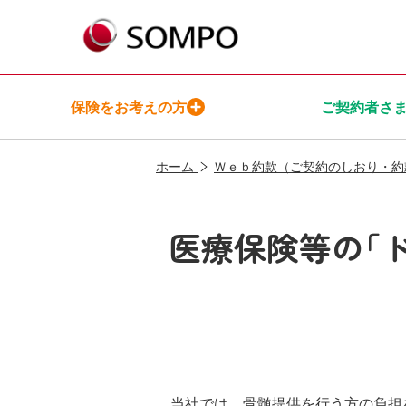
保険をお考えの方
ご契約者さ
ホーム
Ｗｅｂ約款（ご契約のしおり・約
保険をお考えの方TOP
ご契約者さまTOP
保険商品一覧TOP
インシュアヘルスTOP
ＳＯＭＰＯ
ひまわり生命についてTOP
医療保険等の｢
メニューを閉じる
メニューを閉じる
メニューを閉じる
メニューを閉じる
メニューを閉じる
当社では、骨髄提供を行う方の負担