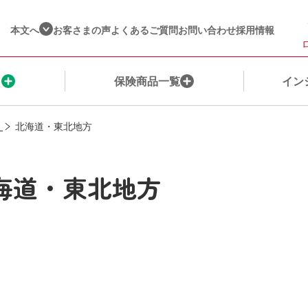
本文へ
お客さまの声
よくあるご質問
お問い合わせ
採用情報
ま
保険商品一覧
イン
北海道・東北地方
保険を探す
ご契約者さま
ネット保険・通販商品一覧​
健康☆チャレンジ！制度（収入保障保険）
企業情報​
海道・東北地方
保険料シミュレーション
保険金・給付金のご請求
保険種別
インシュアヘルス商品一覧
営業店一覧​
私たちが選ばれる理由
ご契約内容の確認・変更
ウェルビーイングサービス一覧
株主・投資家の皆様へ​
ご契約までの流れ
保険料のお支払いに関するお手続き
インシュアヘルスへの想い
私たちの取組み​
公的保障について
変額保険に​関するお手続き​
ＭＹひまわりアプリのご紹介
お客さまへの姿勢