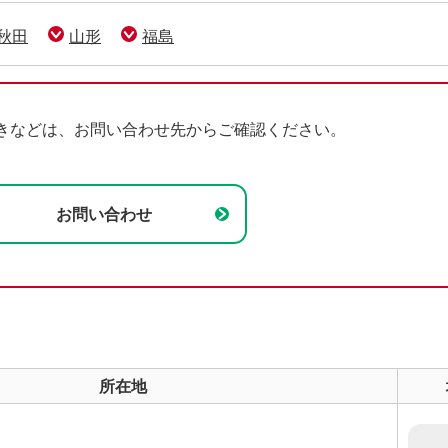
わかりやすい！生命保険の基礎知識
その他のお手続き​
ＳＯＭＰＯ健康・生活サポートサービス
規約等
秋田
山形
福島
団体保険に関するお手続き
ニュースリリース​
トピックス​
きなどは、お問い合わせ先からご確認ください。
メディア掲載情報​
保険募集代理店に支払う手数料体系につい
お問い合わせ
て​
CMギャラリー​
動画一覧​
所在地