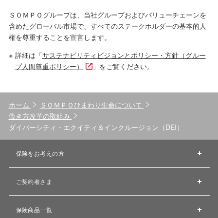
ＳＯＭＰＯグループは、当社グループおよびバリューチェーンを
含めたグローバル市場で、すべてのステークホルダーの基本的人
権を尊重することを宣言します。
※
詳細は「
サステナビリティビジョンとポリシー・方針（グルー
プ人間尊重ポリシー）
」をご覧ください。
ホーム
ＳＯＭＰＯひまわり生命について
働き方改革の取組み
ダイバーシティ・エクイティ＆インクルージョン（DEI）
保険をお考えの方
ご契約者さま
保険商品一覧