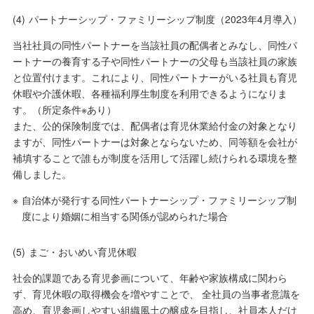
(4)
パートナーシップ・ファミリーシップ制度（2023年4月導入）
当社社員の同性パートナーを当該社員の配偶者とみなし、同性パ
ートナーの養育する子や同性パートナーの父母も当該社員の家族
と位置付けます。これにより、同性パートナーがいる社員も育児
休暇や介護休暇、各種福利厚生制度を利用できるようになりま
す。（所定条件※あり）
また、公的保険制度では、配偶者は育児休業給付金の対象となり
ますが、同性パートナーは対象とならないため、同等額を会社が
補填することで誰もが制度を活用して活躍し続けられる環境を整
備しました。
※
自治体が発行する同性パートナーシップ・ファミリーシップ制
度により婚姻に相当する関係が認められた場合
(5)
まご・おいめい育児休暇
社会的課題である育児参画について、年齢や家族構成に関わら
ず、育児休暇の取得機会を増やすことで、 全社員の当事者意識を
高め、育児参画しやすい組織風土の醸成を目指し、社員本人だけ