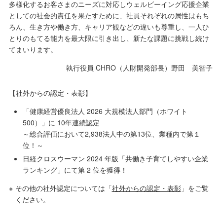
多様化するお客さまのニーズに対応しウェルビーイング応援企業
としての社会的責任を果たすために、社員それぞれの属性はもち
ろん、生き方や働き方、キャリア観などの違いも尊重し、一人ひ
とりのもてる能力を最大限に引き出し、新たな課題に挑戦し続け
てまいります。
執行役員 CHRO（人財開発部長）野田 美智子
【社外からの認定・表彰】
「健康経営優良法人 2026 大規模法人部門（ホワイト
500）」に 10年連続認定
～総合評価において2,938法人中の第13位、業種内で第１
位！～
日経クロスウーマン 2024 年版「共働き子育てしやすい企業
ランキング」にて第 2 位を獲得！
※
その他の社外認定については「
社外からの認定・表彰
」をご覧
ください。