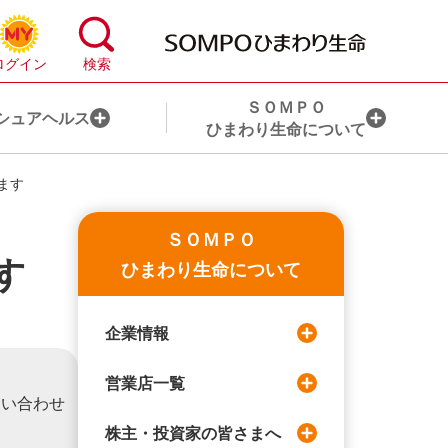
ＳＯＭＰＯ
シュアヘルス
ひまわり生命について
ます
心配事から保険を探す
お手続き一覧
ＳＯＭＰＯ
す
ライフステージから保険を探す
目的から探す
ひまわり生命について
ライフコンサルティング・サービスとは
ライフイベントから探す
企業情報
ＨＬアドバイザー®のご紹介
営業店一覧
問い合わせ
ＨＬアドバイザー代理店のご紹介
株主・投資家の皆さまへ