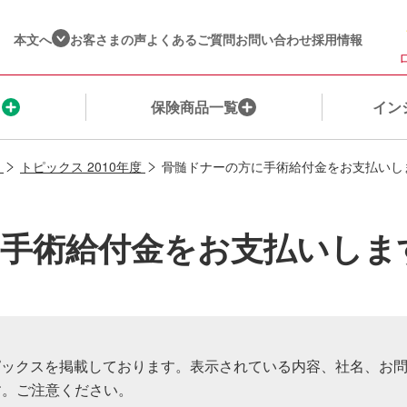
本文へ
お客さまの声
よくあるご質問
お問い合わせ
採用情報
ま
保険商品一覧
イン
トピックス 2010年度
骨髄ドナーの方に手術給付金をお支払いし
保険を探す
ご契約者さま
ネット保険・通販商品一覧​
健康☆チャレンジ！制度（収入保障保険）
企業情報​
手術給付金をお支払いしま
保険料シミュレーション
保険金・給付金のご請求
保険種別
インシュアヘルス商品一覧
営業店一覧​
私たちが選ばれる理由
ご契約内容の確認・変更
ウェルビーイングサービス一覧
株主・投資家の皆様へ​
ご契約までの流れ
保険料のお支払いに関するお手続き
インシュアヘルスへの想い
私たちの取組み​
トピックスを掲載しております。表示されている内容、社名、お
公的保障について
変額保険に​関するお手続き​
ＭＹひまわりアプリのご紹介
お客さまへの姿勢
す。ご注意ください。