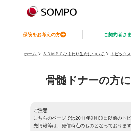
保険をお考えの方
ご契約者さ
ホーム
ＳＯＭＰＯひまわり生命について
トピックス
保険をお考えの方TOP
ご契約者さまTOP
保険商品一覧TOP
インシュアヘルスTOP
ＳＯＭＰＯ
ひまわり生命についてTOP
骨髄ドナーの方に
メニューを閉じる
メニューを閉じる
メニューを閉じる
メニューを閉じる
メニューを閉じる
ご注意
こちらのページでは2011年9月30日以前の
先情報等は、発信時点のものとなっておりま