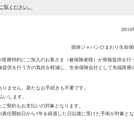
わかりやすい！生命保険の基礎知識
その他のお手続き​
ＳＯＭＰＯ健康・生活サポートサービス
規約等
でご覧ください。
団体保険に関するお手続き
ニュースリリース​
201
トピックス​
メディア掲載情報​
損保ジャパンひまわり生命保
保険や医療特約にご加入のお客さま（被保険者様）が骨髄提供を行
保険募集代理店に支払う手数料体系につい
髄提供を行う方の負担を軽減し、生命保険会社として先端医療
て​
CMギャラリー​
ありません。新たなお手続きも不要です。
払いします。
動画一覧​
いたご契約もお支払いの対象となります。
、かつ責任開始日から1年を経過した日以後に受けた手術が対象と