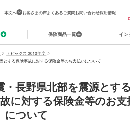
本文へ
お客さまの声
よくあるご質問
お問い合わせ
採用情報
ま
保険商品一覧
イン
トピックス 2010年度
因とする保険事故に対する保険金等のお支払いについて
保険を探す
ご契約者さま
ネット保険・通販商品一覧​
健康☆チャレンジ！制度（収入保障保険）
企業情報​
保険料シミュレーション
保険金・給付金のご請求
保険種別
インシュアヘルス商品一覧
営業店一覧​
震・長野県北部を震源とす
私たちが選ばれる理由
ご契約内容の確認・変更
ウェルビーイングサービス一覧
株主・投資家の皆様へ​
故に対する保険金等のお支
ご契約までの流れ
保険料のお支払いに関するお手続き
インシュアヘルスへの想い
私たちの取組み​
について
公的保障について
変額保険に​関するお手続き​
ＭＹひまわりアプリのご紹介
お客さまへの姿勢