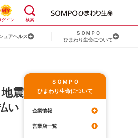
ＳＯＭＰＯ
シュアヘルス
ひまわり生命について
心配事から保険を探す
お手続き一覧
ＳＯＭＰＯ
ライフステージから保険を探す
目的から探す
る地震
ひまわり生命について
ライフコンサルティング・サービスとは
ライフイベントから探す
払い
企業情報
ＨＬアドバイザー®のご紹介
営業店一覧
ＨＬアドバイザー代理店のご紹介