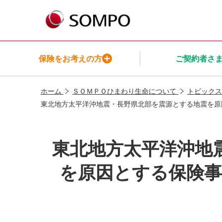
保険をお考えの方
ご契約者さ
ホーム
ＳＯＭＰＯひまわり生命について
トピックス
保険をお考えの方TOP
ご契約者さまTOP
保険商品一覧TOP
インシュアヘルスTOP
ＳＯＭＰＯ
東北地方太平洋沖地震・長野県北部を震源とする地震を原
ひまわり生命についてTOP
メニューを閉じる
メニューを閉じる
メニューを閉じる
メニューを閉じる
東北地方太平洋沖地
メニューを閉じる
を原因とする保険事