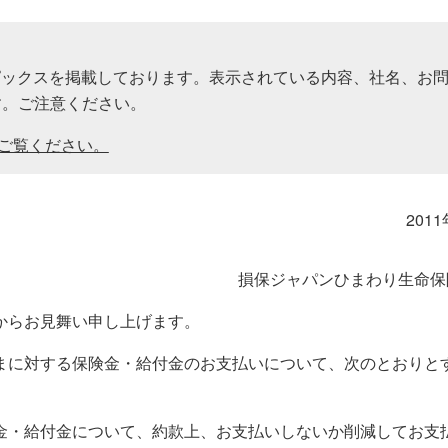
わかりやすい！生命保険の基礎知識
その他のお手続き​
ＳＯＭＰＯ健康・生活サポートサービス
規約等
団体保険に関するお手続き
ニュースリリース​
トピックスを掲載しております。表示されている内容、社名、お
す。ご注意ください。
トピックス​
でご覧ください。
メディア掲載情報​
保険募集代理店に支払う手数料体系につい
201
て​
CMギャラリー​
損保ジャパンひまわり生命保
からお見舞い申し上げます。
動画一覧​
まに対する保険金・給付金のお支払いについて、次のとおりと
金・給付金について、約款上、お支払いしないか削減してお支