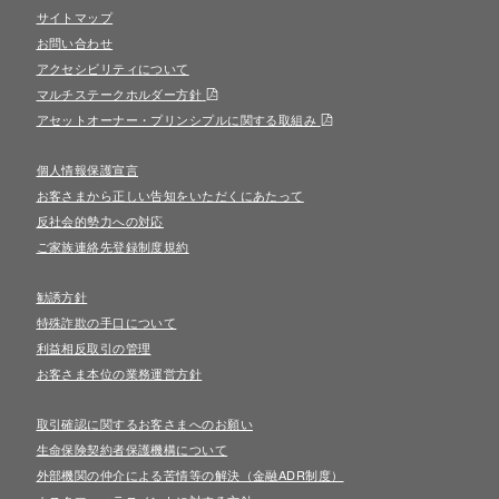
サイトマップ
お問い合わせ
アクセシビリティについて
マルチステークホルダー方針
アセットオーナー・プリンシプルに関する取組み
個人情報保護宣言
お客さまから正しい告知をいただくにあたって
反社会的勢力への対応
ご家族連絡先登録制度規約
勧誘方針
特殊詐欺の手口について
利益相反取引の管理
お客さま本位の業務運営方針
取引確認に関するお客さまへのお願い
生命保険契約者保護機構について
外部機関の仲介による苦情等の解決（金融ADR制度）