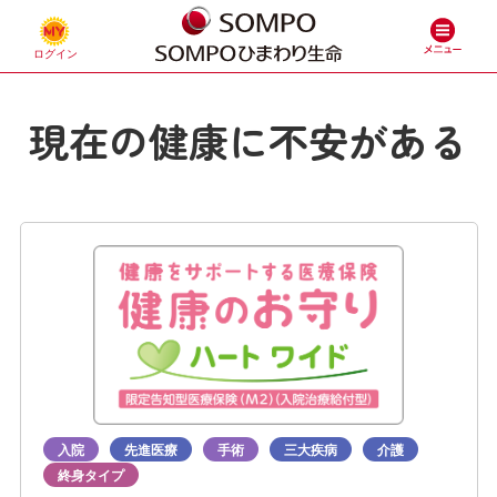
現在の健康に不安がある
入院
先進医療
手術
三大疾病
介護
終身タイプ