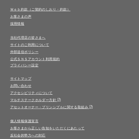
Ｗｅｂ約款（ご契約のしおり・約款）
お客さまの声
採用情報
当社代理店の皆さまへ
サイトのご利用について
外部送信ポリシー
公式ＳＮＳアカウント利用規約
プライバシー設定
サイトマップ
お問い合わせ
アクセシビリティについて
マルチステークホルダー方針
アセットオーナー・プリンシプルに関する取組み
個人情報保護宣言
お客さまから正しい告知をいただくにあたって
反社会的勢力への対応