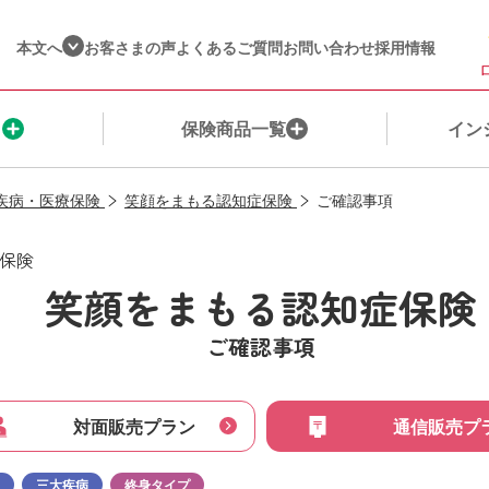
本文へ
お客さまの声
よくあるご質問
お問い合わせ
採用情報
ま
保険商品一覧
イン
疾病・医療保険
笑顔をまもる認知症保険
ご確認事項
保険を探す
ご契約者さま
ネット保険・通販商品一覧​
健康☆チャレンジ！制度（収入保障保険）
企業情報​
保険
保険料シミュレーション
保険金・給付金のご請求
保険種別
インシュアヘルス商品一覧
営業店一覧​
笑顔をまもる認知症保険
私たちが選ばれる理由
ご契約内容の確認・変更
ウェルビーイングサービス一覧
株主・投資家の皆様へ​
ご確認事項
ご契約までの流れ
保険料のお支払いに関するお手続き
インシュアヘルスへの想い
私たちの取組み​
対面販売プラン
通信販売プ
公的保障について
変額保険に​関するお手続き​
ＭＹひまわりアプリのご紹介
お客さまへの姿勢
三大疾病
終身タイプ