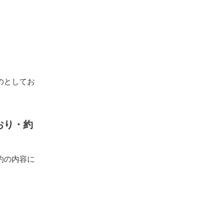
のとしてお
おり・約
約の内容に
。