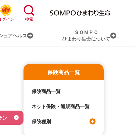
ＳＯＭＰＯ
シュアヘルス
ひまわり生命について
心配事から保険を探す
お手続き一覧
保険商品一覧
ライフステージから保険を探す
目的から探す
保険商品一覧
ライフコンサルティング・サービスとは
ライフイベントから探す
ネット保険・通販商品一覧
ＨＬアドバイザー®のご紹介
ラン
保険種別
ＨＬアドバイザー代理店のご紹介