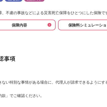
わかりやすい！生命保険の基礎知識
その他のお手続き​
ＳＯＭＰＯ健康・生活サポートサービス
規約等
障、不慮の事故などによる災害死亡保障をひとつにした保険で
団体保険に関するお手続き
ニュースリリース​
トピックス​
保障内容
保険料シミュレーショ
メディア掲載情報​
保険募集代理店に支払う手数料体系につい
て​
認事項
CMギャラリー​
動画一覧​
きない特別な事情がある場合に、代理人が請求できるようにす
約款」でご確認ください。