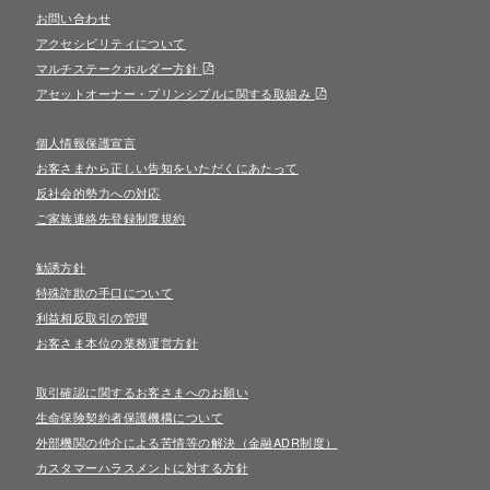
お問い合わせ
アクセシビリティについて
マルチステークホルダー方針
アセットオーナー・プリンシプルに関する取組み
個人情報保護宣言
お客さまから正しい告知をいただくにあたって
反社会的勢力への対応
ご家族連絡先登録制度規約
勧誘方針
特殊詐欺の手口について
利益相反取引の管理
お客さま本位の業務運営方針
取引確認に関するお客さまへのお願い
生命保険契約者保護機構について
外部機関の仲介による苦情等の解決（金融ADR制度）
カスタマーハラスメントに対する方針