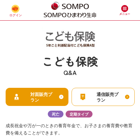
こども保険
Q&A
対面販売プ
通信販売プ
ラン
ラン
死亡
定期タイプ
成長祝金や万が一のときの養育年金で、お子さまの養育費や教育
費を備えることができます。