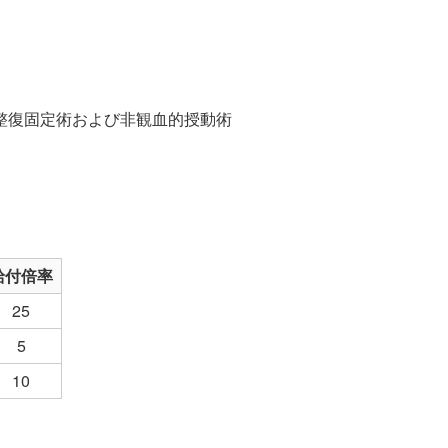
わかりやすい！生命保険の基礎知識
その他のお手続き​
ＳＯＭＰＯ健康・生活サポートサービス
規約等
団体保険に関するお手続き
ニュースリリース​
トピックス​
整復固定術および非観血的授動術
メディア掲載情報​
保険募集代理店に支払う手数料体系につい
て​
CMギャラリー​
給付倍率
25
動画一覧​
5
10