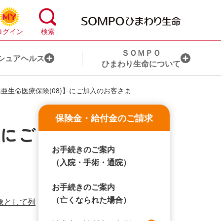
ＳＯＭＰＯ
シュアヘルス
ひまわり生命について
亜生命医療保険(08)】にご加入のお客さま
心配事から保険を探す
お手続き一覧
保険金・給付金のご請求
】にご
ライフステージから保険を探す
目的から探す
お手続きのご案内
ライフコンサルティング・サービスとは
ライフイベントから探す
（入院・手術・通院）
ＨＬアドバイザー®のご紹介
お手続きのご案内
（亡くなられた場合）
象として列
ＨＬアドバイザー代理店のご紹介