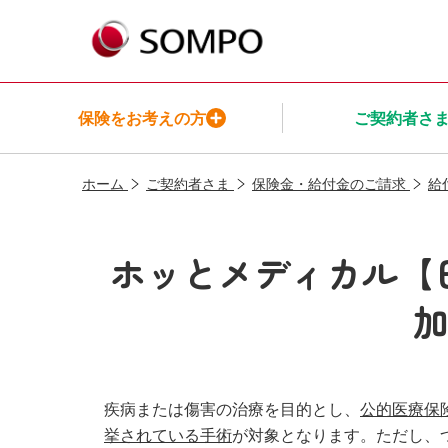
保険をお考えの方
ご契約者さ
ホーム
ご契約者さま
保険金・給付金のご請求
給
保険をお考えの方TOP
ご契約者さまTOP
保険商品一覧TOP
インシュアヘルスTOP
ＳＯＭＰＯ
ひまわり生命についてTOP
ホッとメディカル【日
メニューを閉じる
メニューを閉じる
メニューを閉じる
メニューを閉じる
メニューを閉じる
疾病または傷害の治療を目的とし、
公的医療保
挙されている手術
が対象となります。ただし、