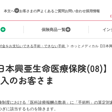
本文へ
お客さまの声
よくあるご質問
お問い合わせ
採用情報
ま
保険商品一覧
イン
付金をお支払いできる手術・できない手術
ホッとメディカル【日本興
保険を探す
ご契約者さま
ネット保険・通販商品一覧​
健康☆チャレンジ！制度（収入保障保険）
企業情報​
本興亜生命医療保険(08)
保険料シミュレーション
保険金・給付金のご請求
保険種別
インシュアヘルス商品一覧
営業店一覧​
加入のお客さま
私たちが選ばれる理由
ご契約内容の確認・変更
ウェルビーイングサービス一覧
株主・投資家の皆様へ​
ご契約までの流れ
保険料のお支払いに関するお手続き
インシュアヘルスへの想い
私たちの取組み​
公的保障について
変額保険に​関するお手続き​
ＭＹひまわりアプリのご紹介
お客さまへの姿勢
険制度における「医科診療報酬点数表」に「手術料」の算定対
つぎに該当するものを除きます。